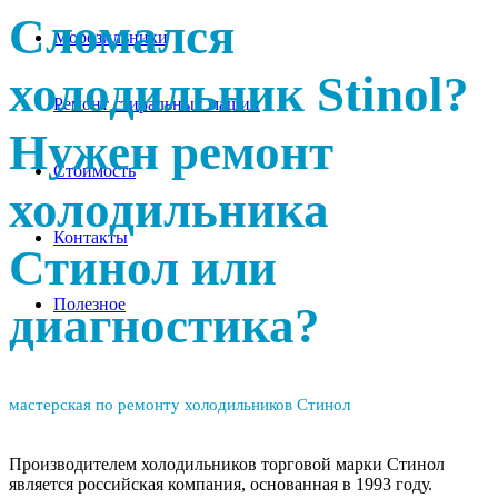
Сломался
Морозильники
холодильник Stinol?
Ремонт стиральных машин
Нужен ремонт
Стоимость
холодильника
Контакты
Стинол или
Полезное
диагностика?
мастерская по ремонту холодильников Стинол
Производителем холодильников торговой марки Стинол
является российская компания, основанная в 1993 году.